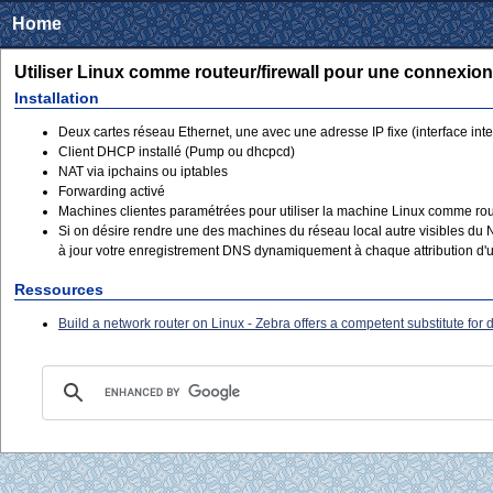
Home
Utiliser Linux comme routeur/firewall pour une connexio
Installation
Deux cartes réseau Ethernet, une avec une adresse IP fixe (interface in
Client DHCP installé (Pump ou dhcpcd)
NAT via ipchains ou iptables
Forwarding activé
Machines clientes paramétrées pour utiliser la machine Linux comme rou
Si on désire rendre une des machines du réseau local autre visibles d
à jour votre enregistrement DNS dynamiquement à chaque attribution d'un
Ressources
Build a network router on Linux - Zebra offers a competent substitute for