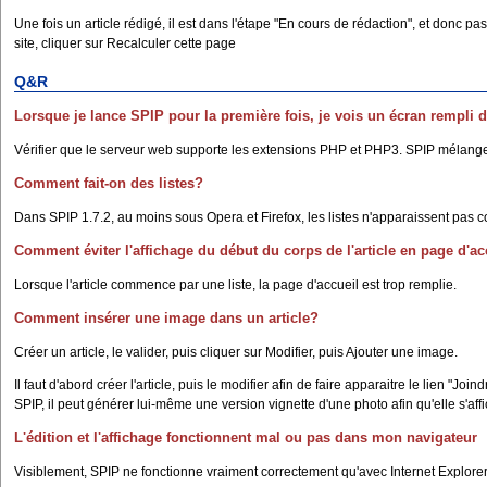
Une fois un article rédigé, il est dans l'étape "En cours de rédaction", et donc pa
site, cliquer sur Recalculer cette page
Q&R
Lorsque je lance SPIP pour la première fois, je vois un écran rempli d
Vérifier que le serveur web supporte les extensions PHP et PHP3. SPIP mélange
Comment fait-on des listes?
Dans SPIP 1.7.2, au moins sous Opera et Firefox, les listes n'apparaissent pas cor
Comment éviter l'affichage du début du corps de l'article en page d'ac
Lorsque l'article commence par une liste, la page d'accueil est trop remplie.
Comment insérer une image dans un article?
Créer un article, le valider, puis cliquer sur Modifier, puis Ajouter une image.
Il faut d'abord créer l'article, puis le modifier afin de faire apparaitre le lien 
SPIP, il peut générer lui-même une version vignette d'une photo afin qu'elle s'aff
L'édition et l'affichage fonctionnent mal ou pas dans mon navigateur
Visiblement, SPIP ne fonctionne vraiment correctement qu'avec Internet Explorer