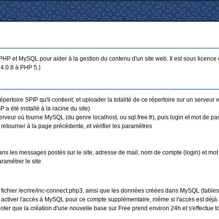
P et MySQL pour aider à la gestion du contenu d'un site web. Il est sous licence o
 4.0.8 à PHP 5.)
pertoire SPIP qu'il contient, et uploader la totalité de ce répertoire sur un serve
a été installé à la racine du site)
veur où tourne MySQL (du genre localhost, ou sql.free.fr), puis login et mot de pa
, retourner à la page précédente, et vérifier les paramètres
dans les messages postés sur le site, adresse de mail, nom de compte (login) et mo
ramétrer le site
e fichier /ecrire/inc-connect.php3, ainsi que les données créées dans MySQL (tables
t activer l'accès à MySQL pour ce compte supplémentaire, même si l'accès est déjà ac
ter que la création d'une nouvelle base sur Free prend environ 24h et s'effectue to