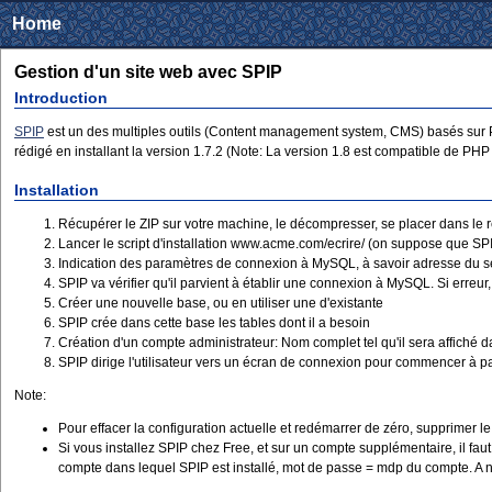
Home
Gestion d'un site web avec SPIP
Introduction
SPIP
est un des multiples outils (Content management system, CMS) basés sur PH
rédigé en installant la version 1.7.2 (Note: La version 1.8 est compatible de PHP
Installation
Récupérer le ZIP sur votre machine, le décompresser, se placer dans le ré
Lancer le script d'installation www.acme.com/ecrire/ (on suppose que SPIP 
Indication des paramètres de connexion à MySQL, à savoir adresse du ser
SPIP va vérifier qu'il parvient à établir une connexion à MySQL. Si erreur
Créer une nouvelle base, ou en utiliser une d'existante
SPIP crée dans cette base les tables dont il a besoin
Création d'un compte administrateur: Nom complet tel qu'il sera affiché 
SPIP dirige l'utilisateur vers un écran de connexion pour commencer à pa
Note:
Pour effacer la configuration actuelle et redémarrer de zéro, supprimer l
Si vous installez SPIP chez Free, et sur un compte supplémentaire, il fau
compte dans lequel SPIP est installé, mot de passe = mdp du compte. A no