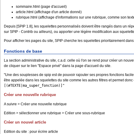
sommaire.html (page d'accueil)
article.html (affichage d'un article donné)
rubrique.html (affichage d'informations sur une rubrique, comme son texte 
Depuis [SPIP 1.8], les squelettes personnalisés doivent être rangés dans un répert
sur SPIP - Contrib ou ailleurs), ou apporter une légère modification aux squelett
Pour afficher les pages du site, SPIP cherche les squelettes prioritairement dans le 
Fonctions de base
La section administrative du site, c.a.d. celle où l'on se rend pour créer un nouvel
de cliquer sur le lien "Espace privé" dans la page d'accueil du site.
"Une des souplesses de spip est de pouvoir rajouter ses propres fonctions facilemen
être appelée dans les squelettes du site comme les autres filtres et permet donc 
[(#TEXTE|ma_super_fonction)]"
Créer une nouvelle rubrique
A suivre > Créer une nouvelle rubrique
Edition > sélectionner une rubrique > Créer une sous-rubrique
Créer un nouvel article
Edition du site : pour écrire article