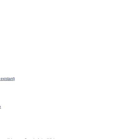
existant)
e