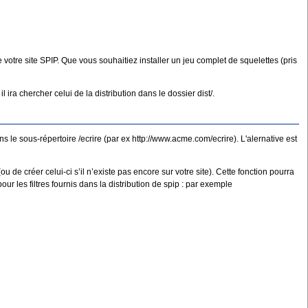
 votre site SPIP. Que vous souhaitiez installer un jeu complet de squelettes (pris
l ira chercher celui de la distribution dans le dossier dist/.
ans le sous-répertoire /ecrire (par ex http://www.acme.com/ecrire). L'alernative est
u de créer celui-ci s’il n’existe pas encore sur votre site). Cette fonction pourra
r les filtres fournis dans la distribution de spip : par exemple