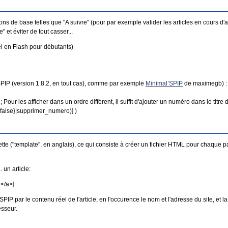
s de base telles que "A suivre" (pour par exemple valider les articles en cours d'ap
 et éviter de tout casser...
el en Flash pour débutants)
 SPIP (version 1.8.2, en tout cas), comme par exemple
Minimal’SPIP
de maximegb) : il
Pour les afficher dans un ordre différent, il suffit d'ajouter un numéro dans le titre 
alse}|supprimer_numero)] )
ette ("template", en anglais), ce qui consiste à créer un fichier HTML pour chaque
 un article:
</a>]
SPIP par le contenu réel de l'article, en l'occurence le nom et l'adresse du site, e
esseur.