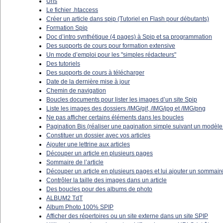
Urls
Le fichier .htaccess
Créer un article dans spip (Tutoriel en Flash pour débutants)
Formation Spip
Doc d’intro synthétique (4 pages) à Spip et sa programmation
Des supports de cours pour formation extensive
Un mode d’emploi pour les "simples rédacteurs"
Des tutoriels
Des supports de cours à télécharger
Date de la dernière mise à jour
Chemin de navigation
Boucles documents pour lister les images d’un site Spip
Liste les images des dossiers /IMG/gif, /IMG/jpg et /IMG/png
Ne pas afficher certains éléments dans les boucles
Pagination Bis (réaliser une pagination simple suivant un modèle 
Constituer un dossier avec vos articles
Ajouter une lettrine aux articles
Découper un article en plusieurs pages
Sommaire de l’article
Découper un article en plusieurs pages et lui ajouter un sommair
Contrôler la taille des images dans un article
Des boucles pour des albums de photo
ALBUM2 TdT
Album Photo 100% SPIP
Afficher des répertoires ou un site externe dans un site SPIP