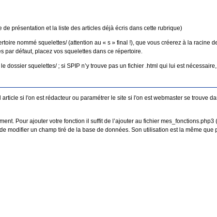
de présentation et la liste des articles déjà écris dans cette rubrique)
oire nommé squelettes/ (attention au « s » final !), que vous créerez à la racine de
es par défaut, placez vos squelettes dans ce répertoire.
dossier squelettes/ ; si SPIP n’y trouve pas un fichier .html qui lui est nécessaire, i
 article si l'on est rédacteur ou paramétrer le site si l'on est webmaster se trouve d
t. Pour ajouter votre fonction il suffit de l’ajouter au fichier mes_fonctions.php3 (o
de modifier un champ tiré de la base de données. Son utilisation est la même que pou