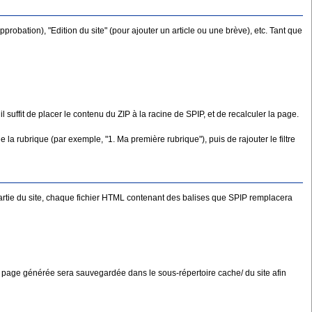
probation), "Edition du site" (pour ajouter un article ou une brève), etc. Tant que
 suffit de placer le contenu du ZIP à la racine de SPIP, et de recalculer la page.
de la rubrique (par exemple, "1. Ma première rubrique"), puis de rajouter le filtre
 partie du site, chaque fichier HTML contenant des balises que SPIP remplacera
t la page générée sera sauvegardée dans le sous-répertoire cache/ du site afin