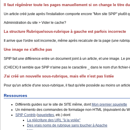
Il faut régénérer toute les pages manuellement si on change le titre du
Un article créé juste après l'installation comporte encore "Mon site SPIP" plutôt q
Administration du site > Vider le cache?
La structure Rubrique/sous-rubrique à gauche est parfois incorrecte
Il arrive que l'ordre soit incorrecte, même après recalcule de la page (une rubr
Une image ne s'affiche pas
SPIP fait une différence entre un document joint à un article, et une image. Le p
(CHECK) Il semble que SPIP n'aime pas le caractère _ dans le nom d'un fichier-i
J'ai créé un nouvelle sous-rubrique, mais elle n'est pas listée
Pour qu'un article d'une sous-rubrique, il faut qu'elle possède au moins un article. 
Ressources
Différents guides sur le site de SITE même, dont
Mon premier squelette
Un mémento des commandes de formatage non-HTML (équivalent du Wik
SPIP Contrib
(
squelettes
, etc.) dont
La réécriture des URL "à la volée"
Des vrais noms de rubrique sans toucher à Apache