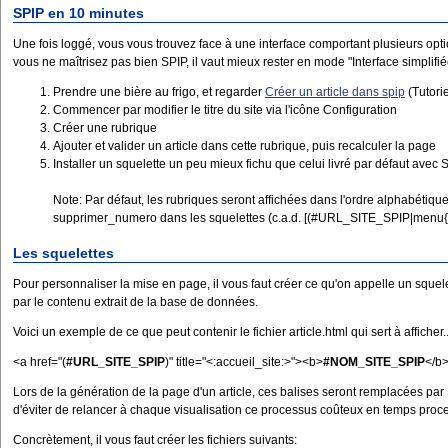
SPIP en 10 minutes
Une fois loggé, vous vous trouvez face à une interface comportant plusieurs option
vous ne maîtrisez pas bien SPIP, il vaut mieux rester en mode "Interface simplifiée"
Prendre une bière au frigo, et regarder
Créer un article dans spip
(Tutori
Commencer par modifier le titre du site via l'icône Configuration
Créer une rubrique
Ajouter et valider un article dans cette rubrique, puis recalculer la page
Installer un squelette un peu mieux fichu que celui livré par défaut avec
Note: Par défaut, les rubriques seront affichées dans l'ordre alphabétique; 
supprimer_numero dans les squelettes (c.a.d. [(#URL_SITE_SPIP|menu{f
Les squelettes
Pour personnaliser la mise en page, il vous faut créer ce qu'on appelle un squel
par le contenu extrait de la base de données.
Voici un exemple de ce que peut contenir le fichier article.html qui sert à afficher...
<a href="(
#URL_SITE_SPIP
)" title="<:accueil_site:>"><b>
#NOM_SITE_SPIP
</b>
Lors de la génération de la page d'un article, ces balises seront remplacées par 
d'éviter de relancer à chaque visualisation ce processus coûteux en temps proc
Concrètement, il vous faut créer les fichiers suivants: