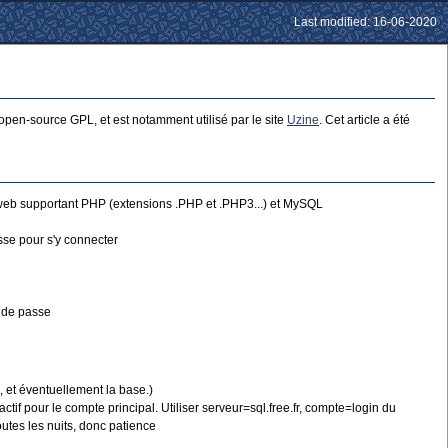
Last modified: 16-06-2020
pen-source GPL, et est notamment utilisé par le site
Uzine
. Cet article a été
ur web supportant PHP (extensions .PHP et .PHP3...) et MySQL
sse pour s'y connecter
t de passe
, et éventuellement la base.)
tif pour le compte principal. Utiliser serveur=sql.free.fr, compte=login du
utes les nuits, donc patience